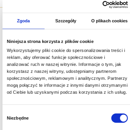
Zgoda
Szczegóły
O plikach cookies
Niniejsza strona korzysta z plików cookie
Wykorzystujemy pliki cookie do spersonalizowania treści i
reklam, aby oferować funkcje społecznościowe i
analizować ruch w naszej witrynie. Informacje o tym, jak
korzystasz z naszej witryny, udostępniamy partnerom
społecznościowym, reklamowym i analitycznym. Partnerzy
mogą połączyć te informacje z innymi danymi otrzymanymi
Zapoznałem się z
Polityką prywatności
serwisu
www.komert.pl
od Ciebie lub uzyskanymi podczas korzystania z ich usług.
oraz wyrażam zgodę na przetwarzanie przez
JERZY
KOWALCZYK PHU KOMERT IMPORT-EXPORT, Brzezia Łąka
38, 55-093 Kiełczów,
udostępnionych przeze mnie danych
osobowych na zasadach opisanych w
Polityce prywatności
Wybór
dostępnej w Serwisie. Oświadczam, że są mi znane cele
Niezbędne
zgody
przetwarzania danych oraz moje uprawnienia. Niniejsza zgoda
może być wycofana w dowolnym czasie poprzez kontakt z