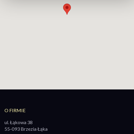
O FIRMIE
ul. Łąkowa 38
55-093 Brzezia Łąka