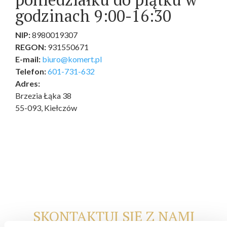
godzinach 9:00-16:30
NIP:
8980019307
REGON:
931550671
E-mail:
biuro@komert.pl
Telefon:
601-731-632
Adres:
Brzezia Łąka 38
55-093, Kiełczów
SKONTAKTUJ SIĘ Z NAMI