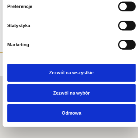
Administratorem pod adresem
biuro@komert.pl
, bez wpływu na
Preferencje
zgodność z prawem przetwarzania, którego dokonano na
podstawie zgody przed jej cofnięciem.
Więcej informacji
dotyczących przetwarzania danych osobowych -
Obowiązek
Informacyjny
Statystyka
Marketing
Zezwól na wszystkie
Zezwól na wybór
Odmowa