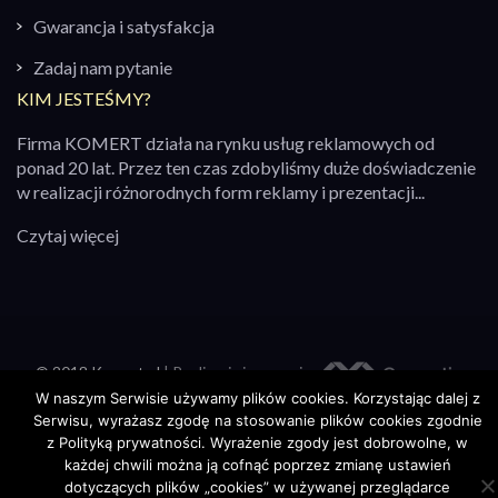
Gwarancja i satysfakcja
Zadaj nam pytanie
KIM JESTEŚMY?
Firma KOMERT działa na rynku usług reklamowych od
ponad 20 lat. Przez ten czas zdobyliśmy duże doświadczenie
w realizacji różnorodnych form reklamy i prezentacji...
Czytaj więcej
© 2018 Komert.pl
| Realizacja i wsparcie:
W naszym Serwisie używamy plików cookies. Korzystając dalej z
Strona Główna
Oferta
Kontakt
Polityka prywatności
Serwisu, wyrażasz zgodę na stosowanie plików cookies zgodnie
z
Polityką prywatności
. Wyrażenie zgody jest dobrowolne, w
każdej chwili można ją cofnąć poprzez zmianę ustawień
dotyczących plików „cookies” w używanej przeglądarce