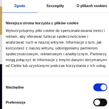
Zgoda
Szczegóły
O plikach cookies
Klucz
Niniejsza strona korzysta z plików cookie
Wykorzystujemy pliki cookie do spersonalizowania treści i
reklam, aby oferować funkcje społecznościowe i
analizować ruch w naszej witrynie. Informacje o tym, jak
korzystasz z naszej witryny, udostępniamy partnerom
społecznościowym, reklamowym i analitycznym. Partnerzy
mogą połączyć te informacje z innymi danymi otrzymanymi
od Ciebie lub uzyskanymi podczas korzystania z ich usług.
O FIRMIE
Wybór
Niezbędne
zgody
ul. Łąkowa 38
55-093 Brzezia Łąka
Telefon:
601 731 632
Preferencje
E-mail:
biuro@komert.pl