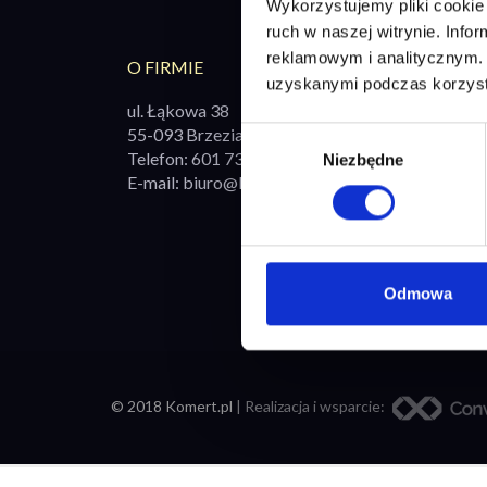
Wykorzystujemy pliki cookie 
ruch w naszej witrynie. Inf
reklamowym i analitycznym. 
O FIRMIE
WSZY
uzyskanymi podczas korzysta
ul. Łąkowa 38
Tab
55-093 Brzezia Łąka
Wybór
Ste
Telefon:
601 731 632
Niezbędne
zgody
E-mail:
biuro@komert.pl
Plo
Odz
Odmowa
© 2018 Komert.pl
| Realizacja i wsparcie: