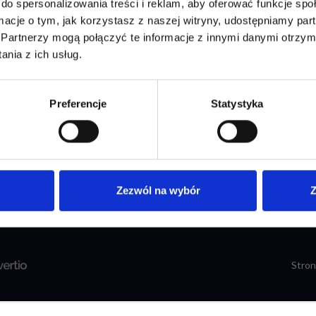
do spersonalizowania treści i reklam, aby oferować funkcje sp
ormacje o tym, jak korzystasz z naszej witryny, udostępniamy p
Partnerzy mogą połączyć te informacje z innymi danymi otrzym
STKIE KATEGORIE
INFORMACJE
nia z ich usług.
liczki Znamionowe
Często zadawane pytania
mple Mosiężne
Gwarancja i satysfakcja
Preferencje
Statystyka
mby i Plombownice
Zadaj nam pytanie
naki Weterynaryjne
Zezwól na wybór
Z
Stro