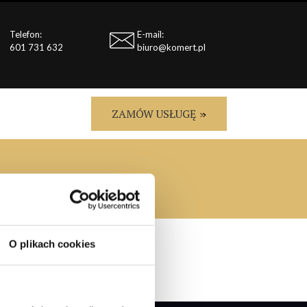
Telefon:
E-mail:
601 731 632
biuro@komert.pl
ZAMÓW USŁUGĘ
O plikach cookies