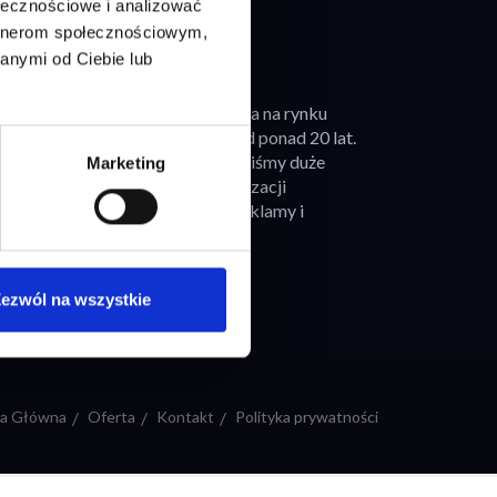
ołecznościowe i analizować
artnerom społecznościowym,
anymi od Ciebie lub
KIM JESTEŚMY?
Firma KOMERT działa na rynku
usług reklamowych od ponad 20 lat.
Przez ten czas zdobyliśmy duże
Marketing
doświadczenie w realizacji
różnorodnych form reklamy i
prezentacji...
Czytaj więcej
ezwól na wszystkie
na Główna
Oferta
Kontakt
Polityka prywatności